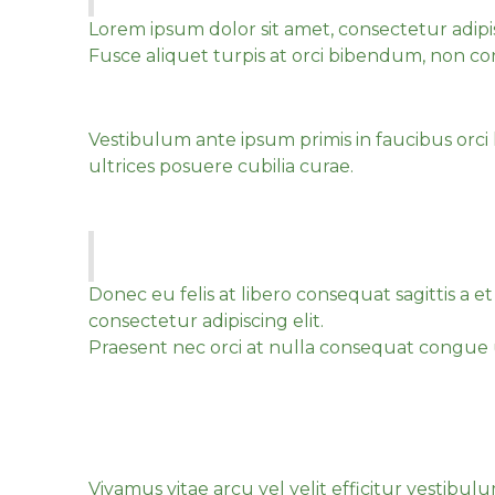
Lorem ipsum dolor sit amet, consectetur adipisci
Fusce aliquet turpis at orci bibendum, non con
Praesent nec orci at n
Vestibulum ante ipsum primis in faucibus orci 
ultrices posuere cubilia curae.
Maecenas euismod sapien 
Sed auctor augue id tellus lacinia, nec
Donec eu felis at libero consequat sagittis a 
consectetur adipiscing elit.
Praesent nec orci at nulla consequat congue u
Maecenas euismod sapi
maximus.
Vivamus vitae arcu vel velit efficitur vestibu