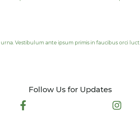
it efficitur vestibulum vel in p
non convallis justo tempor. Donec eu felis at libero
s orci luctus et ultrices posuere cubilia curae.
t urna. Vestibulum ante ipsum primis in faucibus orci luct
Follow Us for Updates