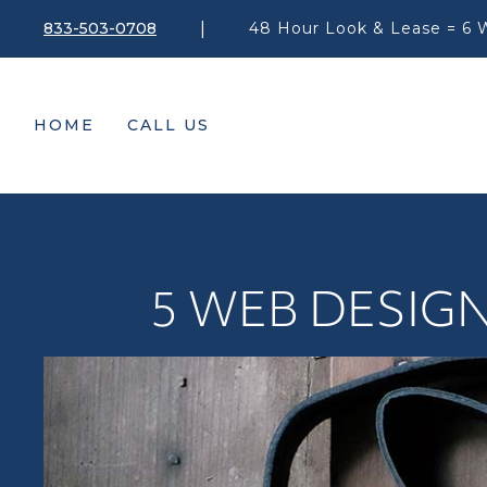
|
833-503-0708
48 Hour Look & Lease = 6 
HOME
CALL US
5 WEB DESIG