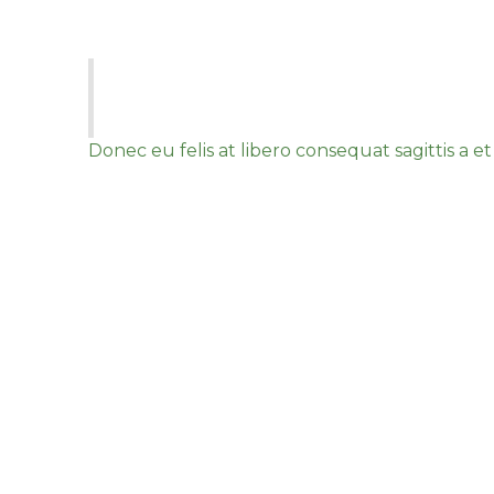
Vivamus vitae arcu vel vel
Fusce aliquet turpis at orci bibendum, 
Vestibulum ante ipsum primis in faucibu
Donec eu felis at libero consequat sagittis a e