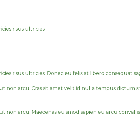
velit efficitur vestibulum ve
ies risus ultricies.
 lacinia, nec ultricies est ferm
vestibulum vel in purus. Vestibulum ante ipsum primis
u vel velit efficitur vestibulum vel in purus.
ies risus ultricies. Donec eu felis at libero consequat sagi
 non arcu. Cras sit amet velit id nulla tempus dictum sit
 orci bibendum, non convalli
ut non arcu. Maecenas euismod sapien eu arcu convallis
rci bibendum, non convallis just
estibulum vel in purus.