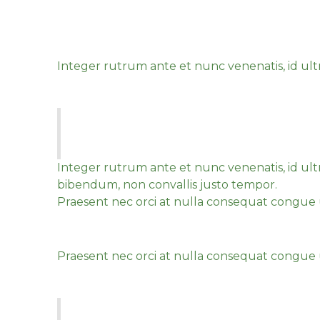
Vivamus vitae arcu vel 
Integer rutrum ante et nunc venenatis, id ultric
Sed auctor augue id tellus
Vivamus vitae arcu vel velit efficitur 
posuere cubilia curae. Vivamus vitae arc
Integer rutrum ante et nunc venenatis, id ultric
bibendum, non convallis justo tempor.
Praesent nec orci at nulla consequat congue ut
Fusce aliquet turpis at
Praesent nec orci at nulla consequat congue 
Fusce aliquet turpis at o
Vivamus vitae arcu vel velit efficitur v