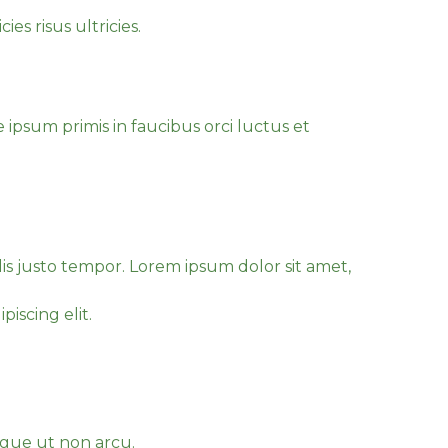
es risus ultricies.
 arcu.
 ipsum primis in faucibus orci luctus et
ibulum ipsum maximus.
lis justo tempor. Lorem ipsum dolor sit amet,
iscing elit.
 vestibulum ipsum
ongue ut non arcu.