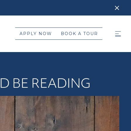
APPLY NOW
BOOK A TOUR
D BE READING