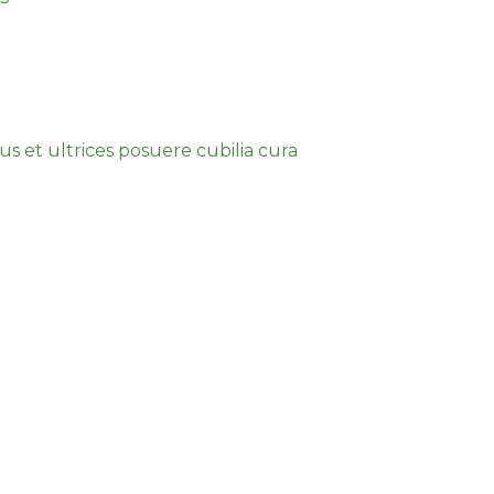
urus.
 consequat sagittis a et urna.
us et ultrices posuere cubilia cura