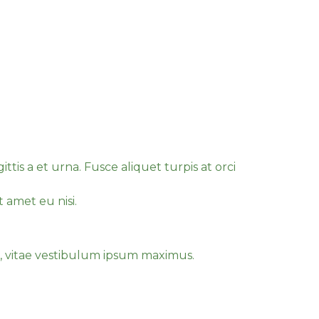
l in purus.
entum.
 in faucibus orci luctus et ultrices
ttis a et urna. Fusce aliquet turpis at orci
 amet eu nisi.
s justo tempor.
, vitae vestibulum ipsum maximus.
o tempor.