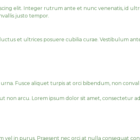
ng elit. Integer rutrum ante et nunc venenatis, id ultrici
vallis justo tempor.
ulla consequat congue ut non
luctus et ultrices posuere cubilia curae. Vestibulum ante
eu arcu convallis, vitae vest
 ultricies est fermentum.
et urna. Fusce aliquet turpis at orci bibendum, non conval
t non arcu. Lorem ipsum dolor sit amet, consectetur adip
en eu arcu convallis, vitae
lum vel in purus. Praesent nec orci at nulla consequat c